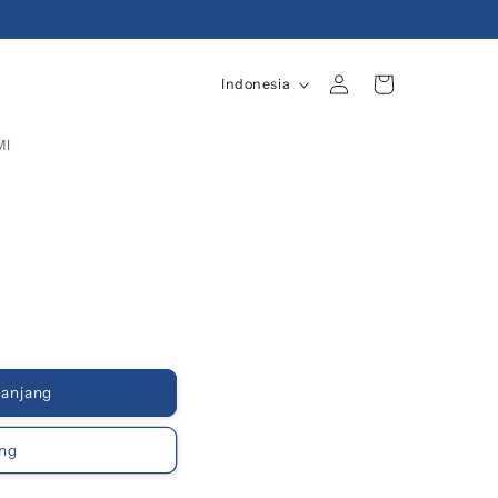
B
Login
Keranjang
Indonesia
A
H
MI
A
S
A
anjang
ang