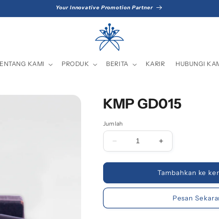
Your Innovative Promotion Partner
ENTANG KAMI
PRODUK
BERITA
KARIR
HUBUNGI KA
KMP GD015
Jumlah
Kurangi
Tambah
jumlah
jumlah
untuk
untuk
KMP
KMP
Tambahkan ke ker
GD015
GD015
Pesan Sekar